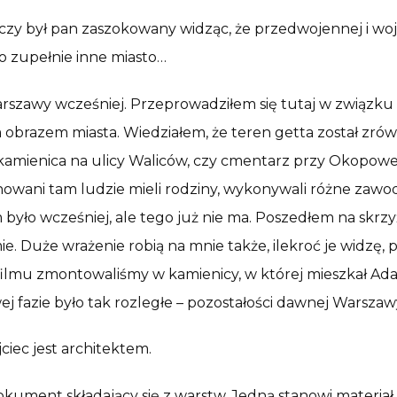
 czy był pan zaszokowany widząc, że przedwojennej i wo
To zupełnie inne miasto…
zawy wcześniej. Przeprowadziłem się tutaj w związku z f
brazem miasta. Wiedziałem, że teren getta został zrówna
 kamienica na ulicy Waliców, czy cmentarz przy Okopowej
wani tam ludzie mieli rodziny, wykonywali różne zawody 
yło wcześniej, ale tego już nie ma. Poszedłem na skrzy
ie. Duże wrażenie robią na mnie także, ilekroć je widzę
filmu zmontowaliśmy w kamienicy, w której mieszkał A
ej fazie było tak rozległe – pozostałości dawnej Warszaw
iec jest architektem.
o dokument składający się z warstw. Jedną stanowi materi