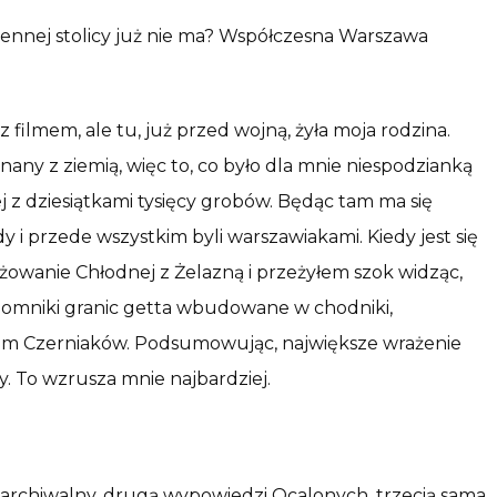
jennej stolicy już nie ma? Współczesna Warszawa
ilmem, ale tu, już przed wojną, żyła moja rodzina.
ny z ziemią, więc to, co było dla mnie niespodzianką
 z dziesiątkami tysięcy grobów. Będąc tam ma się
i przede wszystkim byli warszawiakami. Kiedy jest się
żowanie Chłodnej z Żelazną i przeżyłem szok widząc,
, pomniki granic getta wbudowane w chodniki,
dam Czerniaków. Podsumowując, największe wrażenie
y. To wzrusza mnie najbardziej.
ał archiwalny, drugą wypowiedzi Ocalonych, trzecią sama