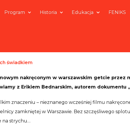
Program
Historia
Edukacja
FENIKS
 ich świadkiem
lmowym nakręconym w warszawskim getcie przez mi
mawiamy z Erikiem Bednarskim, autorem dokumentu 
elkim znaczeniu – nieznanego wcześniej filmu nakręcon
zielnicy zamkniętej w Warszawie. Bez szczęśliwego splot
e na strychu…