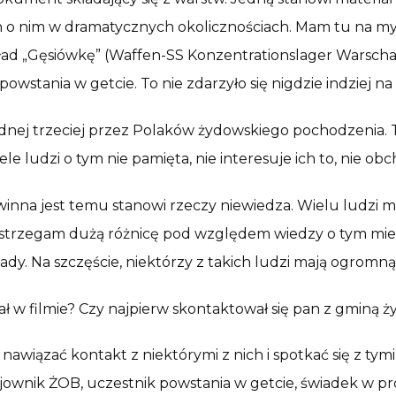
 nim w dramatycznych okolicznościach. Mam tu na myśli ad
ład „Gęsiówkę” (Waffen-SS Konzentrationslager Warschau
stania w getcie. To nie zdarzyło się nigdzie indziej na 
ej trzeciej przez Polaków żydowskiego pochodzenia. Ta 
e ludzi o tym nie pamięta, nie interesuje ich to, nie ob
 winna jest temu stanowi rzeczy niewiedza. Wielu ludzi 
Dostrzegam dużą różnicę pod względem wiedzy o tym mie
dy. Na szczęście, niektórzy z takich ludzi mają ogromną 
ał w filmie? Czy najpierw skontaktował się pan z gminą 
 nawiązać kontakt z niektórymi z nich i spotkać się z tym
 bojownik ŻOB, uczestnik powstania w getcie, świadek w pr