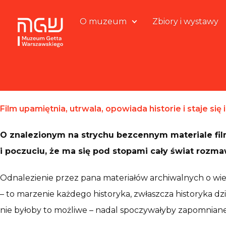
O muzeum
Zbiory i wystawy
Film upamiętnia, utrwala, opowiada historie i staje się
O znalezionym na strychu bezcennym materiale fi
i poczuciu, że ma się pod stopami cały świat roz
Odnalezienie przez pana materiałów archiwalnych o wi
– to marzenie każdego historyka, zwłaszcza historyka d
nie byłoby to możliwe – nadal spoczywałyby zapomnian