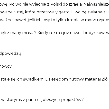
. Po wojnie wyjechał z Polski do Izraela. Najważniejsz
wane tutaj, które przetrwały getto, II wojnę światową i
ne, nawet jeśli ich losy to tylko kropla w morzu żydowsk
nęli z mapy miasta? Kiedy nie ma już nawet budynków, w k
odpowiedzią.
mowcy.
, staje się ich świadkiem. Dziesięciominutowy materiał Z
ą w którymś z pana najbliższych projektów?