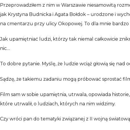
Przeprowadziłem z nim w Warszawie niesamowitą rozmowę
jak Krystyna Budnicka i Agata Bołdok – urodzone i wycho
na cmentarzu przy ulicy Okopowej. To dla mnie bardzo waż
Jak upamiętniać ludzi, którzy tak niemal całkowicie znik
nic…
To dobre pytanie. Myślę, że ludzie wciąż głowią się nad 
Sądzę, że takiemu zadaniu mogą próbować sprostać fil
Film sam w sobie upamiętnia, utrwala, opowiada historie
które utrwalił, o ludziach, których na nim widzimy.
Czy wróci pan do tematyki związanej z II wojną światow