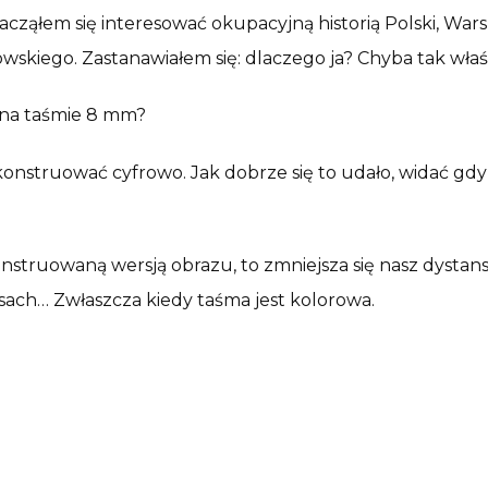
cząłem się interesować okupacyjną historią Polski, War
wskiego. Zastanawiałem się: dlaczego ja? Chyba tak właś
 na taśmie 8 mm?
ekonstruować cyfrowo. Jak dobrze się to udało, widać gd
nstruowaną wersją obrazu, to zmniejsza się nasz dystan
asach… Zwłaszcza kiedy taśma jest kolorowa.