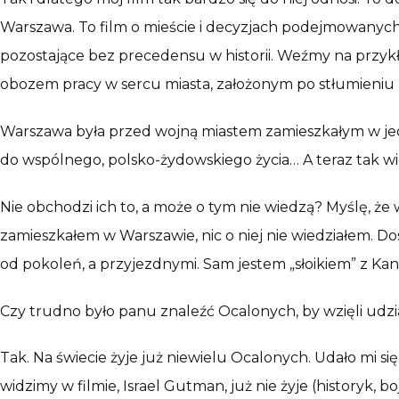
Warszawa. To film o mieście i decyzjach podejmowanych o
pozostające bez precedensu w historii. Weźmy na przyk
obozem pracy w sercu miasta, założonym po stłumieniu pow
Warszawa była przed wojną miastem zamieszkałym w jedn
do wspólnego, polsko-żydowskiego życia… A teraz tak wiel
Nie obchodzi ich to, a może o tym nie wiedzą? Myślę, że
zamieszkałem w Warszawie, nic o niej nie wiedziałem. 
od pokoleń, a przyjezdnymi. Sam jestem „słoikiem” z Kana
Czy trudno było panu znaleźć Ocalonych, by wzięli udzi
Tak. Na świecie żyje już niewielu Ocalonych. Udało mi się
widzimy w filmie, Israel Gutman, już nie żyje (historyk,