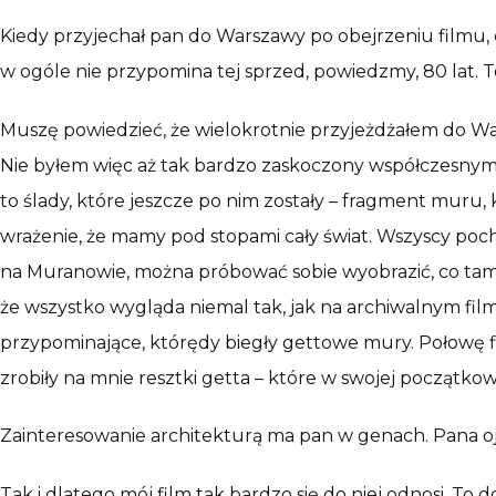
Kiedy przyjechał pan do Warszawy po obejrzeniu filmu,
w ogóle nie przypomina tej sprzed, powiedzmy, 80 lat. 
Muszę powiedzieć, że wielokrotnie przyjeżdżałem do Wars
Nie byłem więc aż tak bardzo zaskoczony współczesnym o
to ślady, które jeszcze po nim zostały – fragment muru,
wrażenie, że mamy pod stopami cały świat. Wszyscy pocho
na Muranowie, można próbować sobie wyobrazić, co tam b
że wszystko wygląda niemal tak, jak na archiwalnym film
przypominające, którędy biegły gettowe mury. Połowę 
zrobiły na mnie resztki getta – które w swojej początkow
Zainteresowanie architekturą ma pan w genach. Pana ojc
Tak i dlatego mój film tak bardzo się do niej odnosi. T