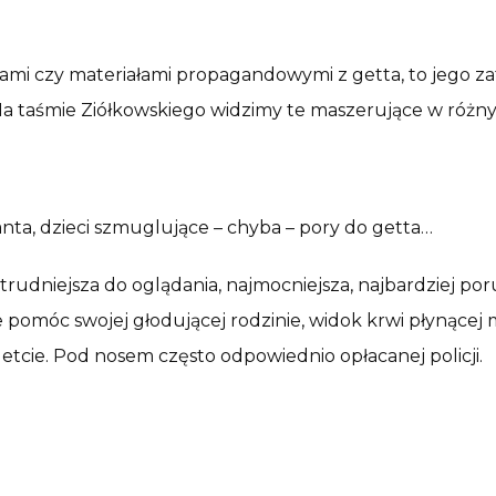
iami czy materiałami propagandowymi z getta, to jego z
. Na taśmie Ziółkowskiego widzimy te maszerujące w różn
anta, dzieci szmuglujące – chyba – pory do getta…
rudniejsza do oglądania, najmocniejsza, najbardziej poru
 pomóc swojej głodującej rodzinie, widok krwi płynącej 
etcie. Pod nosem często odpowiednio opłacanej policji.