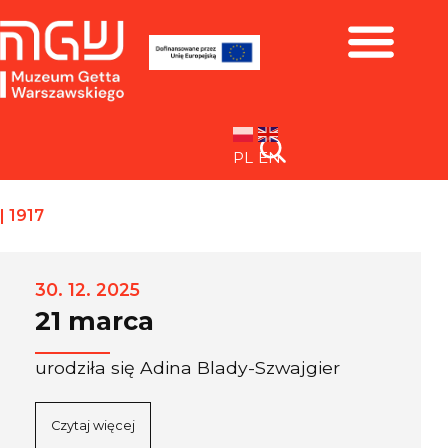
Zbiory i wystawy
PL
EN
|
1917
30. 12. 2025
21 marca
urodziła się Adina Blady-Szwajgier
Czytaj więcej