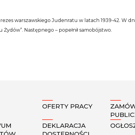
, prezes warszawskiego Judenratu w latach 1939-42. W d
u Żydów”. Następnego – popełnił samobójstwo.
OFERTY PRACY
ZAMÓW
PUBLI
WUM
DEKLARACJA
OGŁOS
KTÓW
DOSTĘPNOŚCI