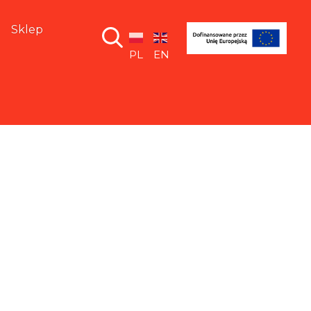
Sklep
PL
EN